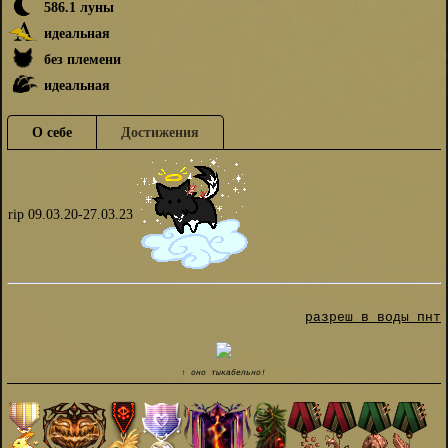
586.1 луны
идеальная
без племени
идеальная
О себе
Достижения
rip 09.03.20-27.03.23
разреш в воды пнт
↑ оно тыкабельно!