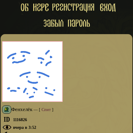
Фенхелёк
—
[
Спит
]
1116826
вчера в 3:52