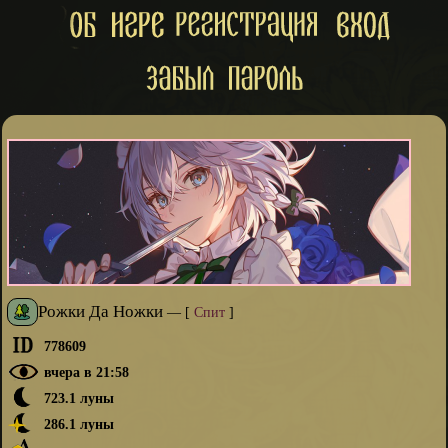
Рожки Да Ножки
—
[
Спит
]
778609
вчера в 21:58
723.1 луны
286.1 луны