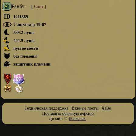
Ранбу
—
[
Спит
]
1211869
7 августа в 19:07
539.2 луны
454.9 луны
пустое место
без племени
защитник племени
Техническая поддержка
|
Важные посты
|
ЧаВо
Поставить обычную версию
Дизайн ©
Волколак
.