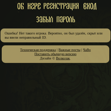
Ошибка! Нет такого игрока. Вероятно, он был удалён, скрыт или
вы ввели неправильный ID.
Техническая поддержка
|
Важные посты
|
ЧаВо
Поставить обычную версию
Дизайн ©
Волколак
.