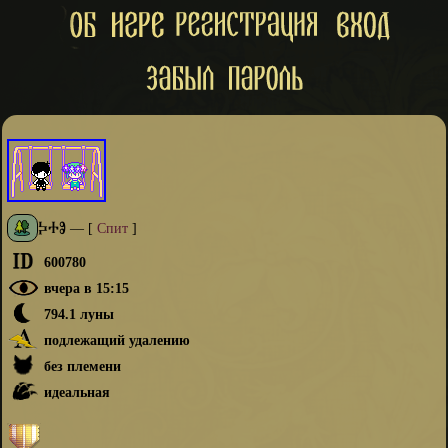
ⰍⰀⰑ
—
[
Спит
]
600780
вчера в 15:15
794.1 луны
подлежащий удалению
без племени
идеальная