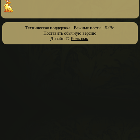
Техническая поддержка
|
Важные посты
|
ЧаВо
Поставить обычную версию
Дизайн ©
Волколак
.