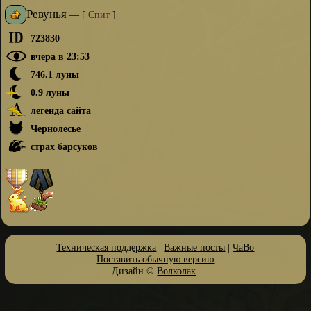
Ревунья
—
[
Спит
]
723830
вчера в 23:53
746.1 луны
0.9 луны
легенда сайта
Чернолесье
страх барсуков
Техническая поддержка
|
Важные посты
|
ЧаВо
Поставить обычную версию
Дизайн ©
Волколак
.