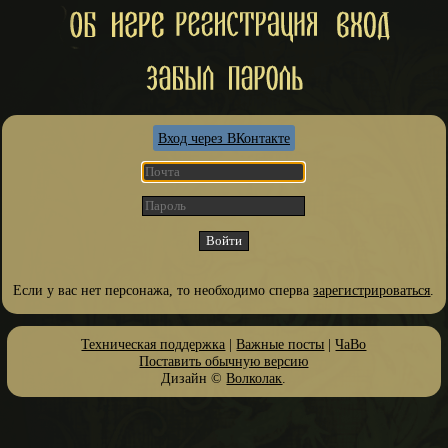
Вход через ВКонтакте
Если у вас нет персонажа, то необходимо сперва
зарегистрироваться
.
Техническая поддержка
|
Важные посты
|
ЧаВо
Поставить обычную версию
Дизайн ©
Волколак
.