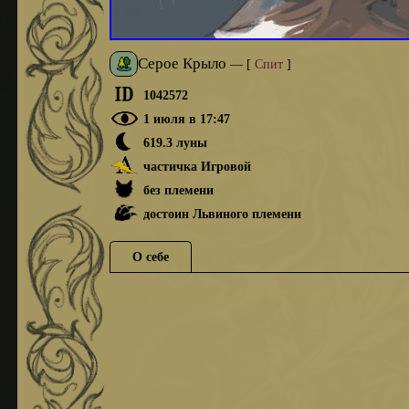
Серое Крыло
—
[
Спит
]
1042572
1 июля в 17:47
619.3 луны
частичка Игровой
без племени
достоин Львиного племени
О себе