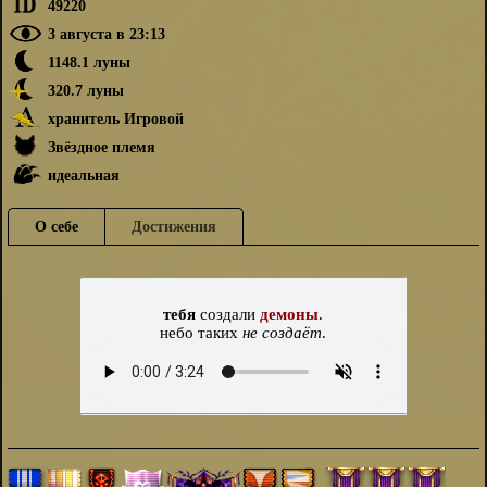
49220
3 августа в 23:13
1148.1 луны
320.7 луны
хранитель Игровой
Звёздное племя
идеальная
О себе
Достижения
тебя
создали
демоны
.
небо таких
не создаёт
.