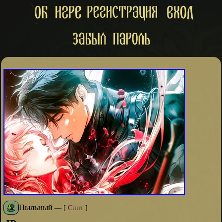
Пыльный
—
[
Спит
]