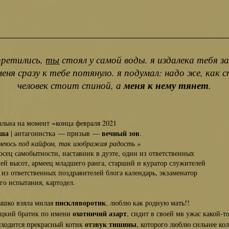
третились,
ты
стоял у самой воды. я издалека тебя з
еня сразу к тебе потянуло. я подумал: надо же, как 
человек стоит спиной, а
меня к нему тянет
.
альна на момент ~конца февраля 2021
иша
вечный зов
| антагонистка — призыв —
.
смеюсь под кайфом, так изображая радость »
ц самобытности, наставник в дуэте, один из ответственных
высот, армеец младшего ранга, старший и куратор служителей
 ответственных поздравителей блога календарь, экзаменатор
испытания, картодел.
пискляворотик
ко взяла милая
, люблю как родную мать!!
охотничий азарт
кий братик по имени
, сидит в своей мв ужас какой-то
отзвук тишины
дится прекрасный котик
, которого люблю сильнее кол