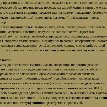
релестных и любимых детишек, выделять кого-то из них опасно для 
вереск
зрасте обучал
, после перешла на самообучение в связи с его ухо
отзвуком тишины
сте с
передаем знания новому поколению.
берем в у
учаем:
вдохновлённый, скворушка, негромкий, надеющаяся, норка,
хор.
и в свободный полет:
вечное сияние, атака, ползущезмей, пожиратель,
 морковка, кабаниха, полуденное солнце, болото, ледогласая,
 вой, милозверь, вербохлёст, прощальное утро, отпрыск, просветител
 свирепое пламя, жабник, меркнущий небосвод, безграничная нежност
льная вошь, кедровик, репьё и звериное солнце, сгоревший, ротозей
пыльную вошь
перелётную ласточку
о в служителях инэ обучала
и
.
ельное:
гу до посвящения сменить имя на любое иное не противоречащее
 лишь раз. последующие смены имен возможны лишь на собрании
граничение не относится к древнеславянским и двойным именам
).
ная за выдачу племенных медалей и двойных имен. отписываться
«Благодетель леса»
ения нужно в блог активности (за искл. медали
).
только жителям ПНТ
ешение на проход по территории племени (
),
сть рекомендация одного из наших воителей (
вы должны быть знаком
таблицы акти
ная за блог активности. по всем вопросам, касающихся
отзвуку тишины
 ко мне или
, разберемся с проблемой.