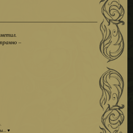
аметил.
странно –
.
ы... ♥