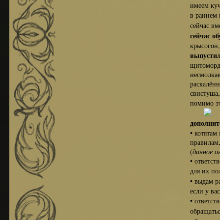
имеем кучу п
в раннем во
сейчас вме
сейчас об
крысогон, 
выпустил
щитомордник,
несмолкаемый
раскалённая,
свистуша, пы
помимо этог
дополнит
• котятам мо
правилам, но
(
данное о
• ответствен
для их получ
• выдам разр
если у вас е
• ответствен
обращаться