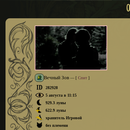
Вечный Зов
—
[
Спит
]
282928
5 августа в 11:15
929.3 луны
622.9 луны
хранитель Игровой
без племени