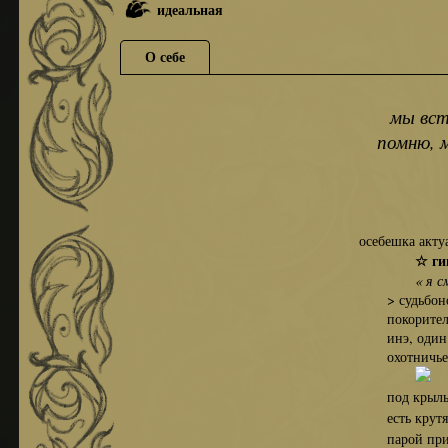
идеальная
О себе
мы вс
помню, м
осебешка акту
☆ г
« я 
> судьбоносе
покорителей 
инэ, один из
охотничьего 
под крылыш
есть крутяц
парой прихо