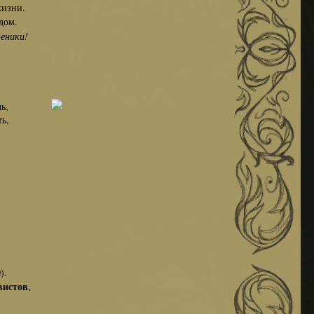
жизни.
дом.
ченики!
ь,
ь,
ы
).
вистов
,