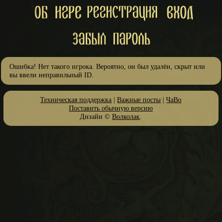
Ошибка! Нет такого игрока. Вероятно, он был удалён, скрыт или
вы ввели неправильный ID.
Техническая поддержка
|
Важные посты
|
ЧаВо
Поставить обычную версию
Дизайн ©
Волколак
.