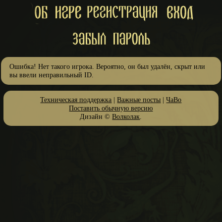
Ошибка! Нет такого игрока. Вероятно, он был удалён, скрыт или
вы ввели неправильный ID.
Техническая поддержка
|
Важные посты
|
ЧаВо
Поставить обычную версию
Дизайн ©
Волколак
.