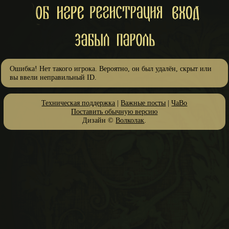
Ошибка! Нет такого игрока. Вероятно, он был удалён, скрыт или
вы ввели неправильный ID.
Техническая поддержка
|
Важные посты
|
ЧаВо
Поставить обычную версию
Дизайн ©
Волколак
.