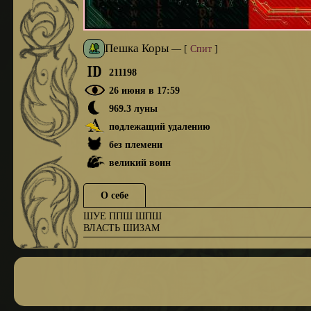
Пешка Коры
—
[
Спит
]
211198
26 июня в 17:59
969.3 луны
подлежащий удалению
без племени
великий воин
О себе
ШУЕ ППШ ШПШ
ВЛАСТЬ ШИЗАМ