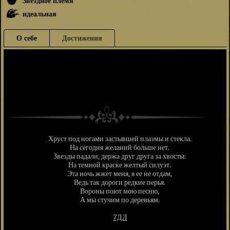
Звёздное племя
идеальная
О себе
Достижения
Хруст под ногами застывшей плазмы и стекла.
На сегодня желаний больше нет.
Звезды падали, держа друг друга за хвосты:
На темной краске желтый силуэт.
Эта ночь жжет меня, я ее не отдам,
Ведь так дороги редкие перья.
Вороны поют мою песню,
А мы стучим по деревьям.
7ДЛ