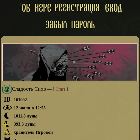
Сладость Снов
—
[
Спит
]
161002
12 июля в 12:55
1011.8 луны
393.3 луны
хранитель Игровой