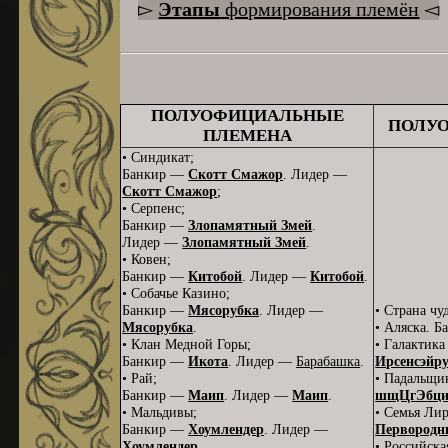
▻
Этапы
формирования племён
◅
ПОЛУОФИЦИАЛЬНЫЕ
ПОЛУ
ПЛЕМЕНА
• Синдикат;
Банкир —
Скотт Смажор
. Лидер —
Скотт Смажор
;
• Серпенс;
Банкир —
Злопамятный Змей
.
Лидер —
Злопамятный Змей
.
• Ковен;
Банкир —
Китобой
. Лидер —
Китобой
.
• Собачье Казино;
Банкир —
Мясорубка
. Лидер —
• Страна ч
Мясорубка
.
• Аляска. 
• Клан Медной Горы;
• Галактик
Банкир —
Икота
. Лидер —
Барабашка
.
Ирсенсэйру
• Рай;
• Падальщи
Банкир —
Маип
. Лидер —
Маип
.
шщЦгЭбц
• Мальдивы;
• Семья Ли
Банкир —
Хоумлендер
. Лидер —
Первородн
Хоумлендер
.
• Российск