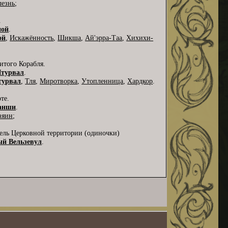
лезнь
;
.
ной
.
ой
,
Искажённость
,
Шикша
,
Ай'эрра-Таа
,
Хихихи-
итого Корабля.
турвал
.
урвал
,
Тля
,
Миротворка
,
Утопленница
,
Хардкор
.
те.
анши
.
зяин
;
тель Церковной территории (одиночки)
й Вельзевул
.