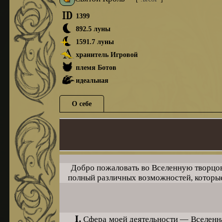
1399
892.5 луны
1591.7 луны
хранитель Игровой
племя Ботов
идеальная
О себе
Добро пожаловать во Вселенную творцов
полный различных возможностей, которые 
I.
Сфера моей деятельности — Вселенная