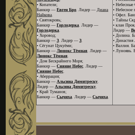
• Копатели;
• Небесные
Банкир —
Евген Бро
. Лидер —
Диана
• Небесное
Найкова
.
• Офел. Ба
• Святокровь;
• Тайны Ск
Банкир —
Горлодерка
. Лидер —
• клан Про
Горлодерка
.
Лидер —
В
• Хоровод;
• Долина. 
Банкир —
З
. Лидер —
З
.
• Династия
• Сёгунат Цукуёми;
• Валлия. 
Банкир —
Люнокс Тёмная
. Лидер —
• Луноявь.
Люнокс Тёмная
.
• Дом Бескрайнего Моря;
Банкир —
Сияние Небес
. Лидер —
Сияние Небес
.
• Аберрация;
Банкир —
Альсина Димитреску
.
Лидер —
Альсина Димитреску
.
• Край Туманов;
Банкир —
Сычиха
. Лидер —
Сычиха
.