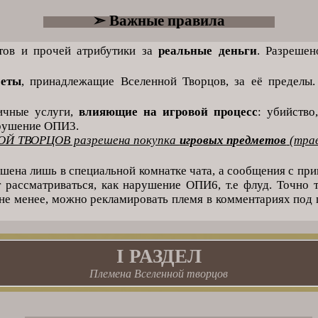
➣ Важные правила
тов и прочей атрибутики за
реальные деньги
. Разрешен
меты
, принадлежащие Вселенной Творцов, за её пределы.
ичные услуги,
влияющие на игровой процесс
: убийство
арушение ОПИ3.
 ТВОРЦОВ разрешена покупка
игровых предметов
(трав
шена лишь в специальной комнатке чата, а сообщения с пр
т рассматриваться, как нарушение ОПИ6, т.е флуд. Точно 
 не менее, можно рекламировать племя в комментариях под
I РАЗДЕЛ
Племена Вселенной творцов