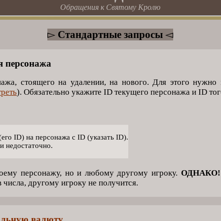
Обращения к Святому Кролю
▻
Стандартные запросы
◅
я персонажа
ажа, стоящего на удалении, на нового. Для этого нужно
треть
). Обязательно укажите ID текущего персонажа и ID того
о ID) на персонажа с ID (указать ID).
и недостаточно.
воему персонажу, но и любому другому игроку.
ОДНАКО!
в числа, другому игроку не получится.
альную валюту