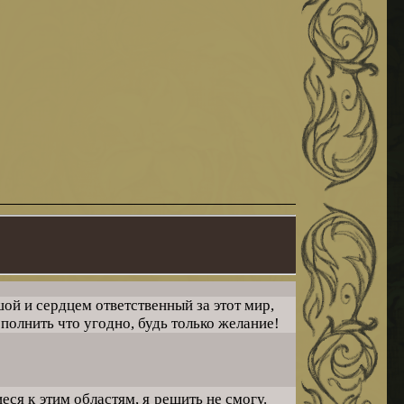
шой и сердцем ответственный за этот мир,
полнить что угодно, будь только желание!
ся к этим областям, я решить не смогу.