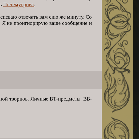
ь
Почемугрива
.
успеваю отвечать вам сию же минуту. Со
о! Я не проигнорирую ваше сообщение и
ной творцов. Личные ВТ-предметы, BB-