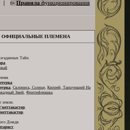
|
▻
Правила
функционирования
ОФИЦИАЛЬНЫЕ ПЛЕМЕНА
азгаданных Тайн.
ора
.
звый
лемя.
очурка
.
чурка
,
Склонись, Солнце
,
Кипрей, Танцующий На
ожадный Змей
,
Финтифлюшка
.
е земли.
е'меттакастор
.
'меттакастор
.
ного Дождя.
итарист
.