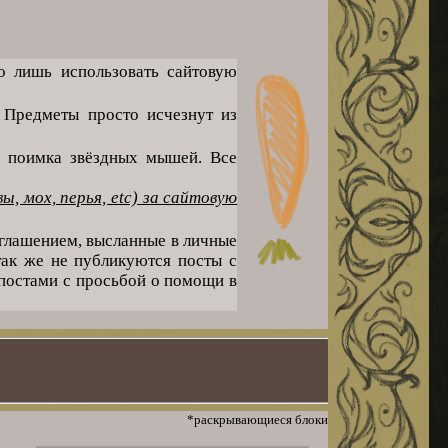
о лишь использовать сайтовую
 Предметы просто исчезнут из
, поимка звёздных мышей. Все
ы, мох, перья, etc) за сайтовую
иглашением, высланные в личные
так же не публикуются посты с
 постами с просьбой о помощи в
*раскрывающиеся блоки