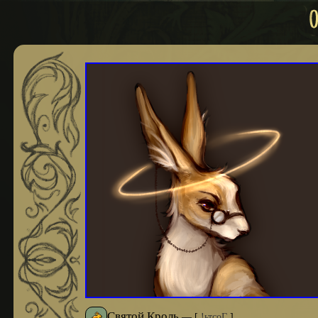
Святой Кроль
—
[
!ьтсоГ
]