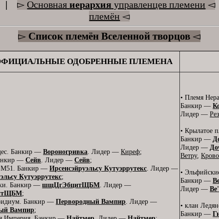
|
▻
Основная
иерархия
управленцев племени
◅
племён
◅
▻
Список племён Вселенной творцов
◅
ОФИЦИАЛЬНЫЕ ОДОБРЕННЫЕ ПЛЕМЕНА
• Племя Нер
Банкир —
К
Лидер —
Ре
• Крылатое п
Банкир —
Д
Лидер —
До
удес. Банкир —
Вороногривка
. Лидер —
Киреф
;
Ветру
,
Кров
Банкир —
Сейв
. Лидер —
Сейв
;
а М51. Банкир —
Ирсенсэйруэльсу Кутуэррутекс
. Лидер —
• Эльфийски
эльсу Кутуэррутекс
;
Банкир —
В
ки. Банкир —
шщЦгЭбцитЩБМ
. Лидер —
Лидер —
Ве
итЩБМ
;
ридиум. Банкир —
Первородный Вампир
. Лидер —
• клан Ледя
ый Вампир
;
Банкир —
Г
ая Империя. Банкир —
Найтмер
. Лидер —
Найтмер
;