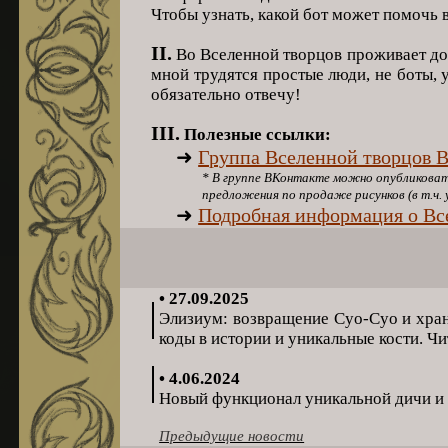
Чтобы узнать, какой бот может помочь 
II.
Во Вселенной творцов проживает дос
мной трудятся простые люди, не боты, 
обязательно отвечу!
III.
Полезные ссылки:
➜
Группа Вселенной творцов 
* В группе ВКонтакте можно опубликовать ре
предложения по продаже рисунков (в т.ч. усл
➜
Подробная информация о Все
• 27.09.2025
|
Элизиум: возвращение Суо-Суо и хра
коды в истории и уникальные кости. Ч
|
• 4.06.2024
Новый функционал уникальной дичи и 
|
Предыдущие новости