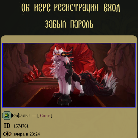
Рафаль1
—
[
Спит
]
1574761
вчера в 23:24