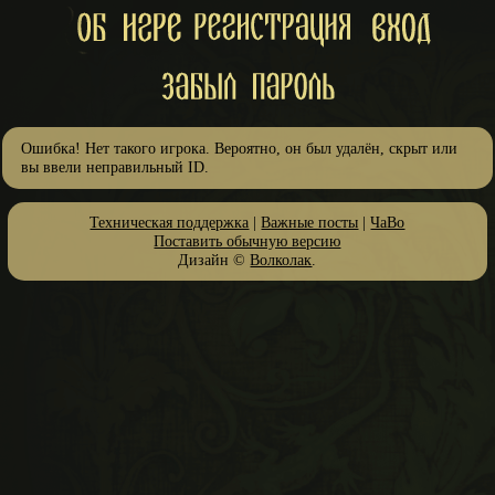
Ошибка! Нет такого игрока. Вероятно, он был удалён, скрыт или
вы ввели неправильный ID.
Техническая поддержка
|
Важные посты
|
ЧаВо
Поставить обычную версию
Дизайн ©
Волколак
.