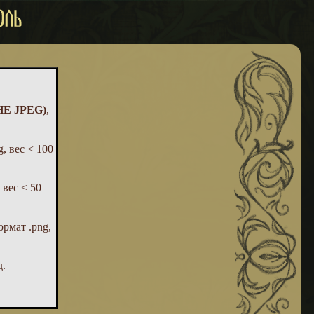
НЕ JPEG)
,
, вес < 100
 вес < 50
ормат .png,
д.