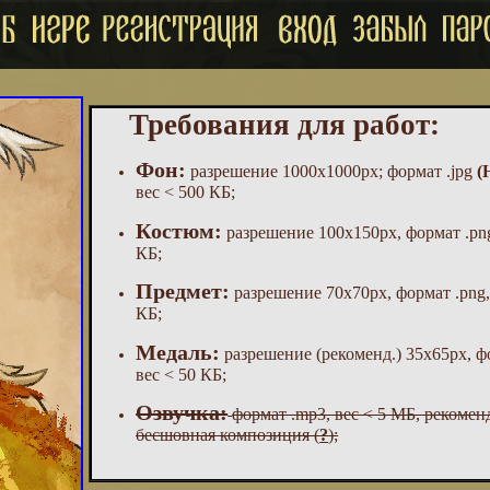
Требования для работ:
Фон:
разрешение 1000x1000px; формат .jpg
(
вес < 500 КБ;
Костюм:
разрешение 100x150px, формат .png
КБ;
Предмет:
разрешение 70x70px, формат .png,
КБ;
Медаль:
разрешение (рекоменд.) 35x65px, ф
вес < 50 КБ;
Озвучка:
формат .mp3, вес < 5 МБ, рекомен
бесшовная композиция (
?
);