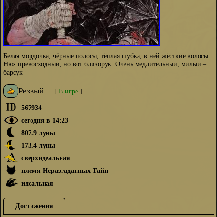
Белая мордочка, чёрные полосы, тёплая шубка, в ней жёсткие волосы.
Нюх превосходный, но вот близорук. Очень медлительный, милый –
барсук
Резвый
—
[
В игре
]
567934
сегодня в 14:23
807.9 луны
173.4 луны
сверхидеальная
племя Неразгаданных Тайн
идеальная
Достижения