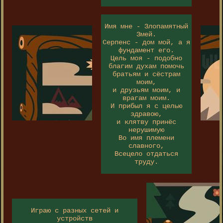
Имя мне - Злопамятный
Змей.
Серпенс - дом мой, а я
фундамент его.
Цель моя - подобно
благим духам помочь
братьям и сёстрам
моим,
и друзьям моим, и
врагам моим.
И прибыл я с целью
здравою,
и клятву принёс
нерушимую
Во имя племени
славного,
Всецело отдаться
труду.
Играю с разных сетей и
устройств