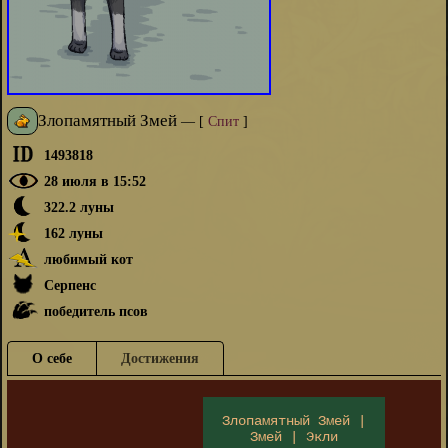
Злопамятный Змей
—
[
Спит
]
1493818
28 июля в 15:52
322.2 луны
162 луны
любимый кот
Серпенс
победитель псов
О себе
Достижения
Злопамятный Змей |
Змей | Экли