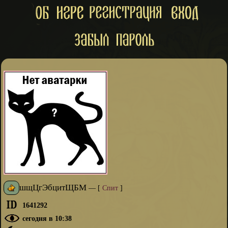
шщЦгЭбцитЩБМ
—
[
Спит
]
1641292
сегодня в 10:38