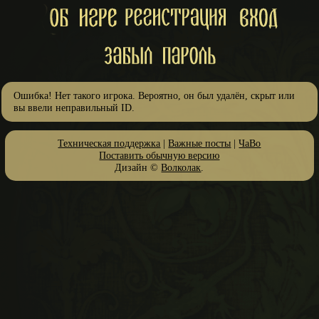
Ошибка! Нет такого игрока. Вероятно, он был удалён, скрыт или
вы ввели неправильный ID.
Техническая поддержка
|
Важные посты
|
ЧаВо
Поставить обычную версию
Дизайн ©
Волколак
.