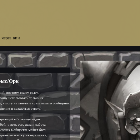
и через впн
Крыс/Орк
ий, поэтому скажу сразу.
рошу использовать только их.
, я могу не заметить сразу вашего сообщения,
пение и дождаться ответа.
ирающий в больнице медик.
ой, у всех есть дела и работа,
еловек в обществе может быть
///
///
 время не захожу на персонажа,