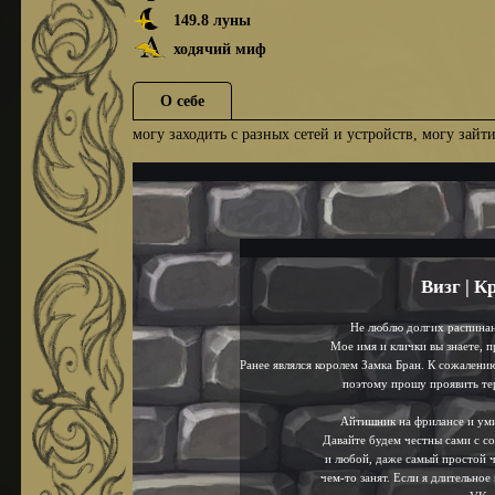
149.8 луны
ходячий миф
О себе
могу заходить с разных сетей и устройств, могу зайт
.
.
Визг | 
Не люблю долгих распинан
Мое имя и клички вы знаете, п
Ранее являлся королем Замка Бран. К сожалению
поэтому прошу проявить тер
Айтишник на фрилансе и ум
Давайте будем честны сами с соб
и любой, даже самый простой ч
//////
чем-то занят. Если я длительное