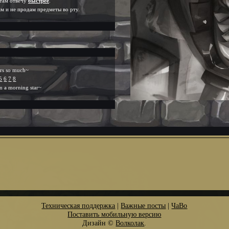
 там отвечу
быстрее
.
м и не продам предметы во рту.
rs so much~
5
6
7
8
rn a morning star~
Техническая поддержка
|
Важные посты
|
ЧаВо
Поставить мобильную версию
Дизайн ©
Волколак
.