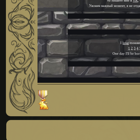
то пишите мне в
VK
,
Уясним важный момент, я не отда
.
.
I
love
monste
1
2
3
4
One day I'll be bo
.
.