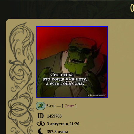
Визг
—
[
Спит
]
1459783
3 августа в 21:26
357.8 луны