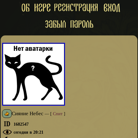
Сияние Небес
—
[
Спит
]
1682547
сегодня в 20:21