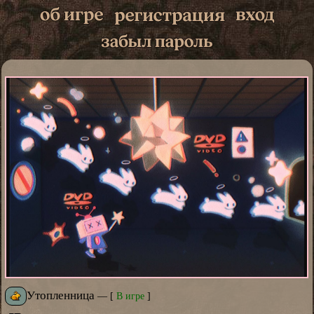
Утопленница
—
[
В игре
]