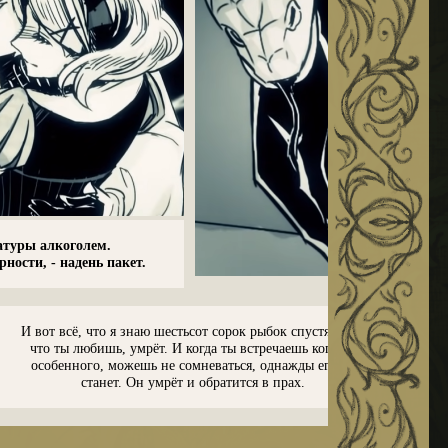
_
атуры алкоголем.
рности, - надень пакет.
-
-
И вот всё, что я знаю шестьсот сорок рыбок спустя : всё,
что ты любишь, умрёт. И когда ты встречаешь кого-то
особенного, можешь не сомневаться, однажды его не
станет. Он умрёт и обратится в прах.