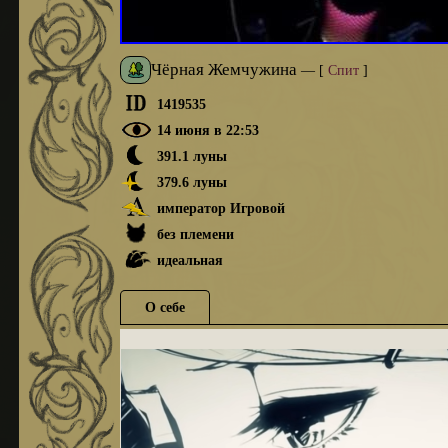
Чёрная Жемчужина
—
[
Спит
]
1419535
14 июня в 22:53
391.1 луны
379.6 луны
император Игровой
без племени
идеальная
О себе