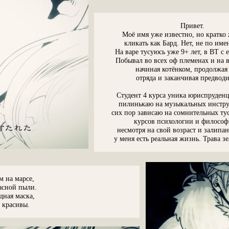
_____________________________________
Привет.
Моё имя уже известно, но кратко
кликать как Бард. Нет, не по име
_
На варе тусуюсь уже 9+ лет, в ВТ с 
Побывал во всех оф племенах и на 
начиная котёнком, продолжая
отряда и заканчивая предвод
Студент 4 курса уника юриспруденц
пилинькаю на музыкальных инстру
сих пор зависаю на сомнительных ту
курсов психологии и философ
несмотря на свой возраст и залипан
у меня есть реальная жизнь. Трава зе
_
м на марсе,
асной пыли.
дная маска,
 красивы.