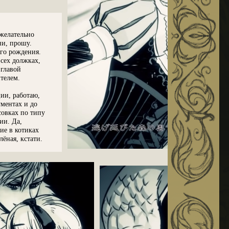
__________________
 желательно
ни, прошу.
_
его рождения.
всех должках,
 главой
ителем.
ии, работаю,
ментах и до
совках по типу
ии. Да,
ие в котиках
лёная, кстати.