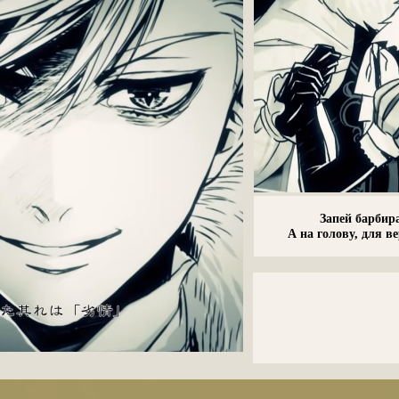
_
Запей барбир
А на голову, для ве
-