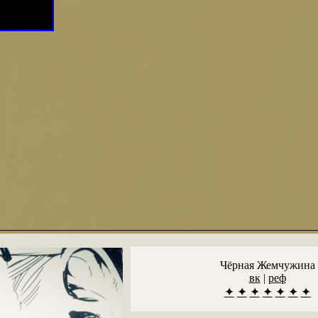
Чёрная Жемчужина
вк
|
реф
✦
✦
✦
✦
✦
✦
✦