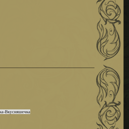
⠀⠀⠀
чка-Вкусняшечка