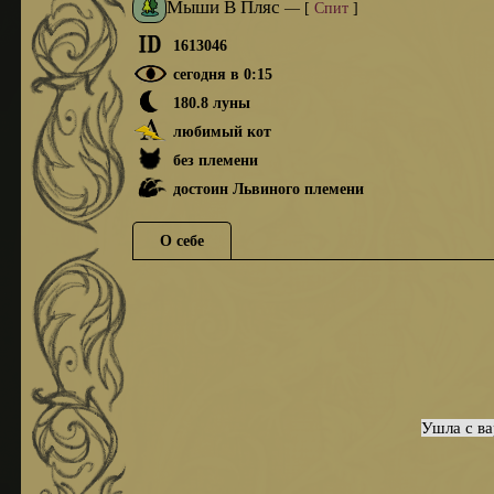
Мыши В Пляс
—
[
Спит
]
1613046
сегодня в 0:15
180.8 луны
любимый кот
без племени
достоин Львиного племени
О себе
Ушла с в