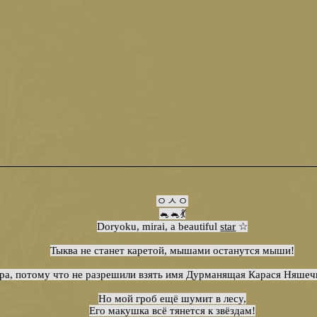
⠀⠀⠀⠀⠀⠀⠀⠀⠀⠀⠀⠀⠀⠀⠀⠀⠀⠀⠀⠀⠀⠀⠀⠀⠀⠀⠀⠀⠀⠀⠀⠀⠀⠀⠀⠀⠀⠀⠀⠀⠀⠀⠀
ㅇㅅㅇ
🐁🐁💃
Doryoku, mirai, a beautiful
star
☆
Тыква не станет каретой, мышами останутся мыши!
ара, потому что не разрешили взять имя Дурманящая Карася Няше
Но мой гроб ещё шумит в лесу,
Его макушка всё тянется к звёздам!