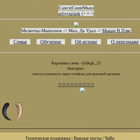
Санся|Саня|Мыш
art
|
душ
|
ask
(>ㅅ<)
Малютка-Мышонок -> Мал, Да Удал ->
Мыши В Пляс
⠀
Семья
⠀
⠀
Обучение
⠀
⠀
Об игроке
⠀
⠀
О персонаже
⠀⠀
⠀⠀
⠀⠀
Картинка слева - @dkgk_25
Аватарка -
советую повернуть экран телефона для красивой картинки
❊
❊
❊
❊
❊
❊
❊
❊
❊
⠀⠀⠀⠀
Техническая поддержка
|
Важные посты
|
ЧаВо