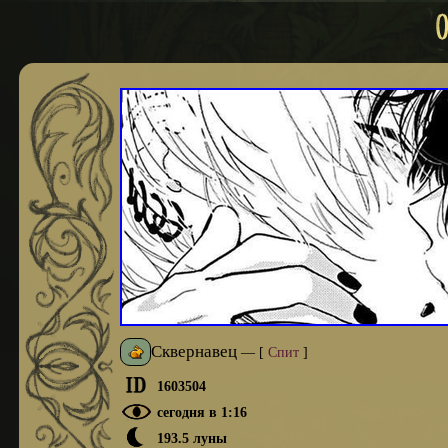
Сквернавец
—
[
Спит
]
1603504
сегодня в 1:16
193.5 луны