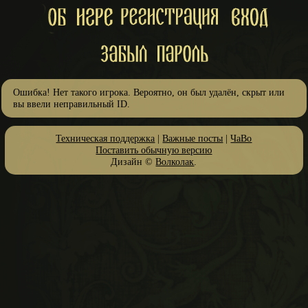
Ошибка! Нет такого игрока. Вероятно, он был удалён, скрыт или
вы ввели неправильный ID.
Техническая поддержка
|
Важные посты
|
ЧаВо
Поставить обычную версию
Дизайн ©
Волколак
.