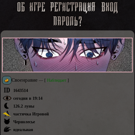
Своенравие
—
[
Наблюдает
]
1643514
сегодня в 19:14
126.2 луны
частичка Игровой
Чернолесье
идеальная