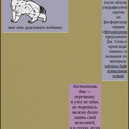
после облуче
ультрафиолето
светом
он
фосфоресциру
термин
мне лень доделывать осебешку
«
Флуоресценц
предложенн
Дж. Стоксом
происходит
именно от
названия это
минерала.
таблица бафф
прикольчик
всякие
достигнешь
дна —
перезвони;
я уже не один,
не торопись.
можно долго
гнать свой
велосипед,
и в глухих лесах