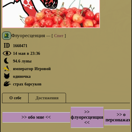
Флуоресценция
—
[
Спит
]
1660471
14 мая в 23:36
94.6 луны
император Игровой
одиночка
страх барсуков
О себе
Достижения
>>
>> о
>> обо мне <<
флуоресценция
персонажах
<<