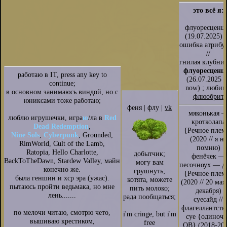
это всё я:
флуоресценц
(19.07.2025)
ошибка атрибу
//
гнилая клубник
флуоресценц
работаю в IT, press any key to
(26.07.2025
continue;
now) ; люби
в основном занимаюсь виндой, но с
флюобрит
юниксами тоже работаю;
феня | флу |
vk
мяконькая 
люблю игрушечки, игра
ю
/ла в
Red
кротколапа
Dead Redemption
,
{Речное плем
Nine Sols
,
Cyberpunk
, Grounded,
(2020 // я не
RimWorld, Cult of the Lamb,
помню)
Ratopia, Hello Charlotte,
добытчик;
фенёчек —
BackToTheDawn, Stardew Valley, майн
могу вам
песочноух — д
конечно же.
грушнуть;
{Речное плем
была геншин и хср эра (ужас).
котята, можете
(2020 // 20 мая
пытаюсь пройти ведьмака, но мне
пить молоко;
декабря)
лень.......
рада пообщаться;
суесайд //
флагеллантство
по мелочи читаю, смотрю чето,
i'm cringe, but i'm
суе {одиноч
вышиваю крестиком,
free
ОВ} (2018-20