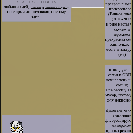
ранее играла на гитаре.
прекрасненька
люблю людей,
только когда у них печатает принтер
прекраснола
но социально неловкая, поэтому
{Речное плем
здесь.
(2016-2017)
в реке наставл
скулёж и
перохвост.
прекрасная сем
одиночках 
месть
и
альтру
(
мя
)
ныне духовн
семья в ОВП
ночная тень
и
сысни
;
я пылесошу вет
мусор, потому 
флу нервозни
Дилетант
являе
типичным
флуоресцирую
минералом.
при нагревани