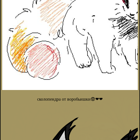
сколопендра от воробьишки😨❤❤