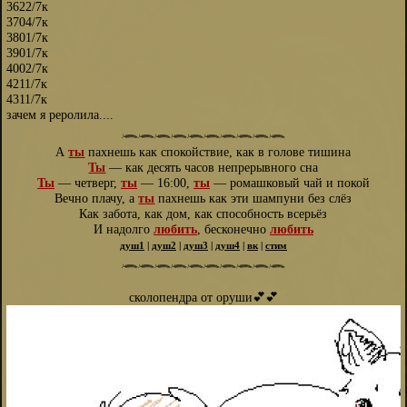
3622/7к
3704/7к
3801/7к
3901/7к
4002/7к
4211/7к
4311/7к
зачем я реролила....
𓆨𓆨𓆨𓆨𓆨𓆨𓆨𓆨𓆨𓆨
А
ты
пахнешь как спокойствие, как в голове тишина
Ты
— как десять часов непрерывного сна
Ты
— четверг,
ты
— 16:00,
ты
— ромашковый чай и покой
Вечно плачу, а
ты
пахнешь как эти шампуни без слёз
Как забота, как дом, как способность всерьёз
И надолго
любить
, бесконечно
любить
душ1
|
душ2
|
душ3
|
душ4
|
вк
|
стим
𓆨𓆨𓆨𓆨𓆨𓆨𓆨𓆨𓆨𓆨
сколопендра от оруши💕💕