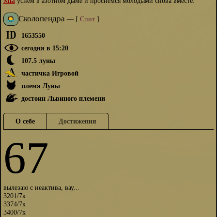
Мы
уснём в азотном дыме и проснёмся молодыми снова вместе.
Сколопендра
—
[
Спит
]
1653550
сегодня в 15:20
107.5 луны
частичка Игровой
племя Луны
достоин Львиного племени
О себе
Достижения
67
вылезаю с неактива, вау...
3201/7к
3374/7к
3400/7к