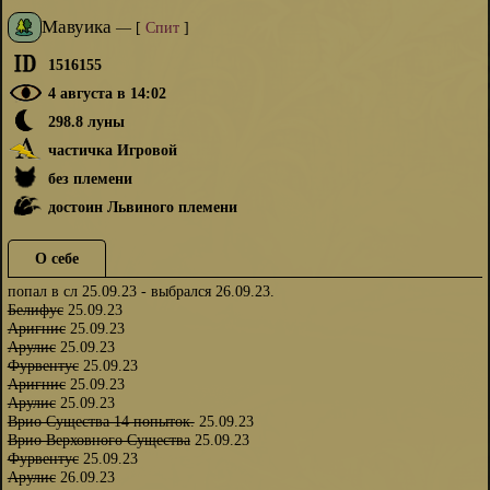
Мавуика
—
[
Спит
]
1516155
4 августа в 14:02
298.8 луны
частичка Игровой
без племени
достоин Львиного племени
О себе
попал в сл 25.09.23 - выбрался 26.09.23.
Белифус
25.09.23
Аригнис
25.09.23
Арулис
25.09.23
Фурвентус
25.09.23
Аригнис
25.09.23
Арулис
25.09.23
Врио Существа 14 попыток.
25.09.23
Врио Верховного Существа
25.09.23
Фурвентус
25.09.23
Арулис
26.09.23