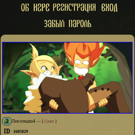
Лисеныш4
—
[
Спит
]
1685029