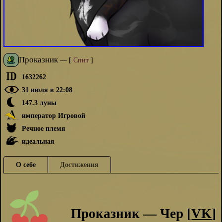
Проказник
—
[
Спит
]
1632262
31 июля в 22:08
147.3 луны
император Игровой
Речное племя
идеальная
О себе
Достижения
Проказник — Чер [
VK
]