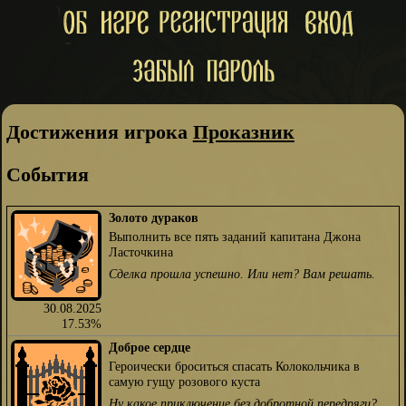
Достижения игрока
Проказник
События
Золото дураков
Выполнить все пять заданий капитана Джона
Ласточкина
Сделка прошла успешно. Или нет? Вам решать.
30.08.2025
17.53%
Доброе сердце
Героически броситься спасать Колокольчика в
самую гущу розового куста
Ну какое приключение без добротной передряги?