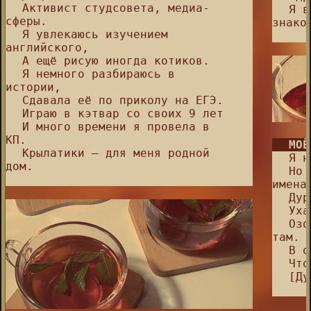
⠀⠀Активист студсовета, медиа-
⠀⠀Я в
сферы.⠀⠀
знако
⠀⠀Я увлекаюсь изучением
⠀⠀
английского,⠀⠀
⠀⠀А ещё рисую иногда котиков.⠀⠀
⠀⠀Я немного разбираюсь в
истории,⠀⠀
⠀⠀Сдавала её по приколу на ЕГЭ.⠀⠀
⠀⠀Играю в кэтвар со своих 9 лет
⠀⠀И много времени я провела в
⠀⠀
⠀⠀
КП.⠀⠀⠀
⠀⠀
МОЁ
⠀⠀Крылатики – для меня родной
⠀⠀Я н
дом.⠀⠀
⠀⠀Но 
⠀⠀
имена
⠀⠀Дур
⠀⠀Уха
⠀⠀Озо
там.⠀
⠀⠀В о
⠀⠀Что
⠀⠀[Д
⠀⠀