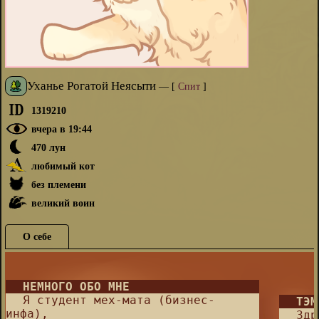
Уханье Рогатой Неясыти
—
[
Спит
]
1319210
вчера в 19:44
470 лун
любимый кот
без племени
великий воин
О себе
⠀⠀
⠀⠀
НЕМНОГО ОБО МНЕ
⠀⠀
⠀⠀Я студент мех-мата (бизнес-
⠀⠀
ТЭМ
инфа),⠀⠀
⠀⠀Здр