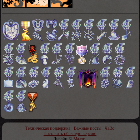
Техническая поддержка
|
Важные посты
|
ЧаВо
Поставить обычную версию
Дизайн ©
Маляр
.