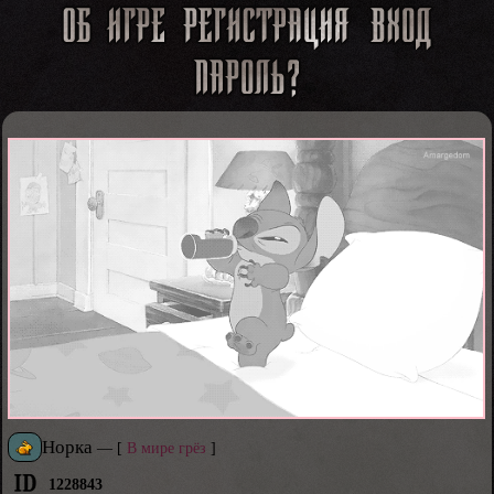
Норка
—
[
В мире грёз
]
1228843