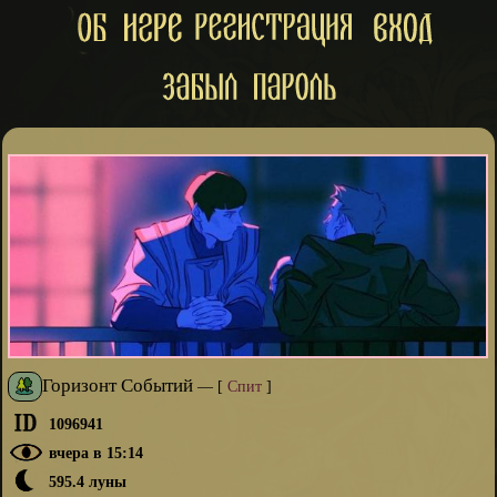
Горизонт Событий
—
[
Спит
]
1096941
вчера в 15:14
595.4 луны