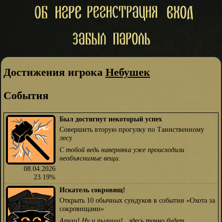
Достижения игрока
Небушек
События
Был достигнут некоторый успех
Совершить вторую прогулку по Таинственному
лесу
С тобой ведь наверняка уже происходили
необъяснимые вещи.
08.04.2026
23.19%
Искатель сокровищ!
Открыть 10 обычных сундуков в событии «Охота за
сокровищами»
Апчхи! Ну и пылища!.. здесь точно будет