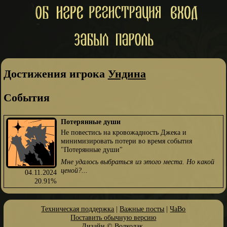
Достижения игрока
Ундина
События
Потерянные души
Не повестись на кровожадность Джека и
минимизировать потери во время события
"Потерянные души"
Мне удалось выбраться из этого места. Но какой
ценой?...
04.11.2024
20.91%
Техническая поддержка
|
Важные посты
|
ЧаВо
Поставить обычную версию
Дизайн ©
Волколак
.