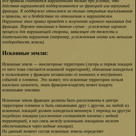
Все правила считаются нарушенными только при условии, что
действия нарушителей поддерживаются их фракцией или верхушкой
фракции. К поддержке относятся не только открытые высказывания
и приказы, но и бездействие по отношению к нарушителям.
Нарушение этих правил приведет к получению игрового наказания для
фракции. Игровое наказание в данном случае - усложнение игрового
процесса для нарушающей стороны, зависящее от тяжести и
длительности нарушения (например, усложненная охота или меньшая
плодородность земель).
Исконные земли:
Исконные земли — внелагерные территории (лагерь и первая локация
от него тоже считаются исконной территорией), обязанные находиться
в пользовании у фракции независимо от внешних и внутренних
событий в племени. Это значит, что исконные территории нельзя
насильно захватить, лишь фракция-владелец может владеть
исконными землями.
Исконные земли фракции должны быть расположены в центре
территории племени и быть связанными друг с другом, на любой из
исконных локаций должен находиться минимум 1 переход на другую
подобную локацию (
исключение составляют племена с водной
территорией, в них связь между исконными локациями может
обеспечиваться через водные локации
).
На данный момент состав исконных земель определяет