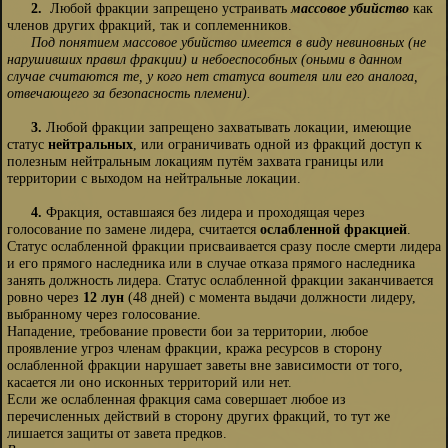
2.
Любой фракции запрещено устраивать
массовое убийство
как
членов других фракций, так и соплеменников.
Под понятием массовое убийство имеется в виду невиновных (не
нарушивших правил фракции) и небоеспособных (оными в данном
случае считаются те, у кого нет статуса воителя или его аналога,
отвечающего за безопасность племени).
3.
Любой фракции запрещено захватывать локации, имеющие
статус
нейтральных
, или ограничивать одной из фракций доступ к
полезным нейтральным локациям путём захвата границы или
территории с выходом на нейтральные локации.
4.
Фракция, оставшаяся без лидера и проходящая через
голосование по замене лидера, считается
ослабленной фракцией
.
Статус ослабленной фракции присваивается сразу после смерти лидера
и его прямого наследника или в случае отказа прямого наследника
занять должность лидера. Статус ослабленной фракции заканчивается
ровно через
12 лун
(48 дней) с момента выдачи должности лидеру,
выбранному через голосование.
Нападение, требование провести бои за территории, любое
проявление угроз членам фракции, кража ресурсов в сторону
ослабленной фракции нарушает заветы вне зависимости от того,
касается ли оно исконных территорий или нет.
Если же ослабленная фракция сама совершает любое из
перечисленных действий в сторону других фракций, то тут же
лишается защиты от завета предков.