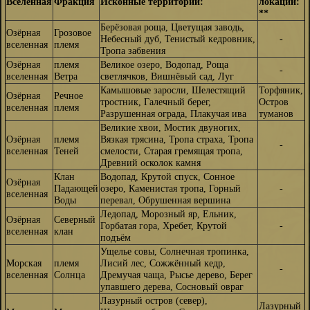
Вселенная
Фракция
Исконные территории:
локации:
**
Берёзовая роща, Цветущая заводь,
Озёрная
Грозовое
Небесный дуб, Тенистый кедровник,
-
вселенная
племя
Тропа забвения
Озёрная
племя
Великое озеро, Водопад, Роща
-
вселенная
Ветра
светлячков, Вишнёвый сад, Луг
Камышовые заросли, Шелестящий
Торфяник,
Озёрная
Речное
тростник, Галечный берег,
Остров
вселенная
племя
Разрушенная ограда, Плакучая ива
туманов
Великие хвои, Мостик двуногих,
Озёрная
племя
Вязкая трясина, Тропа страха, Тропа
-
вселенная
Теней
смелости, Старая гремящая тропа,
Древний осколок камня
Клан
Водопад, Крутой спуск, Сонное
Озёрная
Падающей
озеро, Каменистая тропа, Горный
-
вселенная
Воды
перевал, Обрушенная вершина
Ледопад, Морозный яр, Ельник,
Озёрная
Северный
Горбатая гора, Хребет, Крутой
-
вселенная
клан
подъём
Ущелье совы, Солнечная тропинка,
Морская
племя
Лисий лес, Сожжённый кедр,
-
вселенная
Солнца
Дремучая чаща, Рысье дерево, Берег
упавшего дерева, Сосновый овраг
Лазурный остров (север),
Лазурный