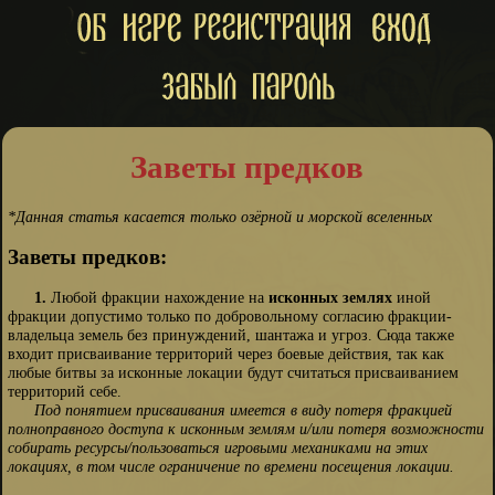
Заветы предков
*Данная статья касается только озёрной и морской вселенных
Заветы предков:
1.
Любой фракции нахождение на
исконных землях
иной
фракции допустимо только по добровольному согласию фракции-
владельца земель без принуждений, шантажа и угроз. Сюда также
входит присваивание территорий через боевые действия, так как
любые битвы за исконные локации будут считаться присваиванием
территорий себе.
Под понятием присваивания имеется в виду потеря фракцией
полноправного доступа к исконным землям и/или потеря возможности
собирать ресурсы/пользоваться игровыми механиками на этих
локациях, в том числе ограничение по времени посещения локации.