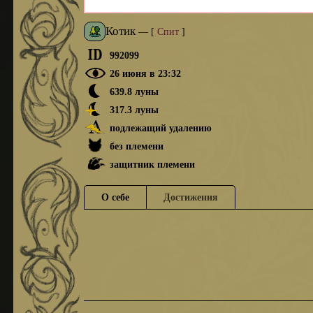
Котик
—
[
Спит
]
992099
26 июня в 23:32
639.8 луны
317.3 луны
подлежащий удалению
без племени
защитник племени
О себе
Достижения