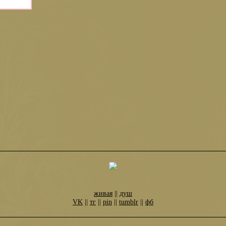
живая
||
душ
VK
||
тг
||
pin
||
tumblr
||
фб