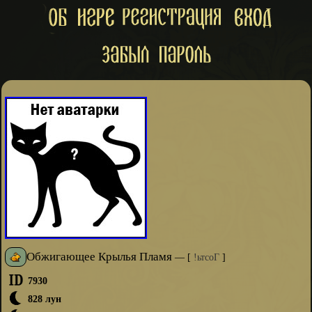
Обжигающее Крылья Пламя
—
[
!ьтсоГ
]
7930
828 лун