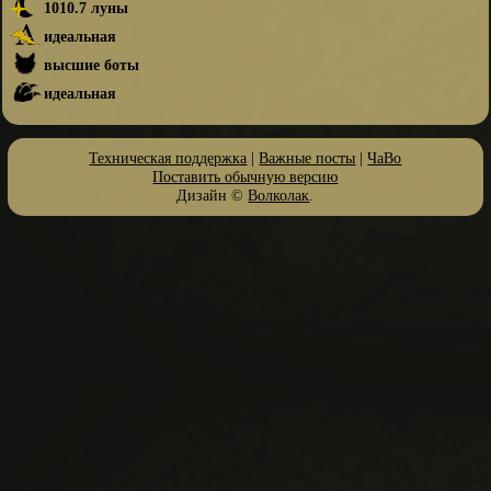
1010.7 луны
идеальная
высшие боты
идеальная
Техническая поддержка
|
Важные посты
|
ЧаВо
Поставить обычную версию
Дизайн ©
Волколак
.