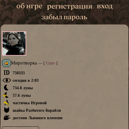
Миротворка
—
[
Спит
]
750333
сегодня в 2:03
734.8 луны
57.6 луны
частичка Игровой
шайка Разбитого Корабля
достоин Львиного племени