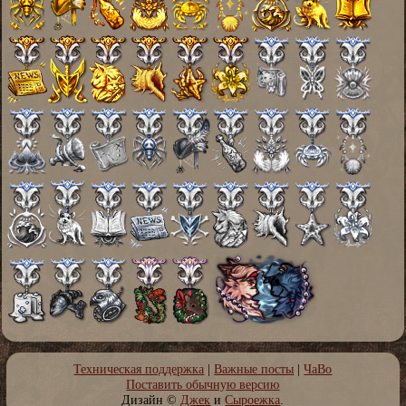
Техническая поддержка
|
Важные посты
|
ЧаВо
Поставить обычную версию
Дизайн ©
Джeк
и
Сыроежка
.