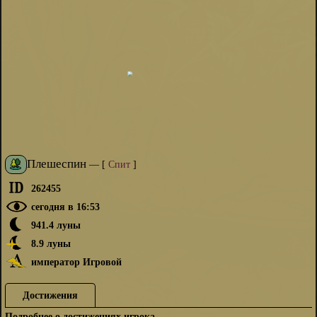
Плешеспин
—
[
Спит
]
262455
сегодня в 16:53
0:00
/
4:14
941.4 луны
8.9 луны
император Игровой
Достижения
Подробнее о достижениях игрока