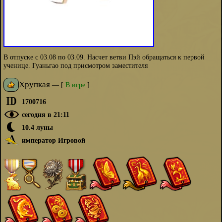
В отпуске с 03.08 по 03.09. Насчет ветви Пэй обращаться к первой
ученице. Гуаньгао под присмотром заместителя
Хрупкая
—
[
В игре
]
1700716
сегодня в 21:11
10.4 луны
император Игровой