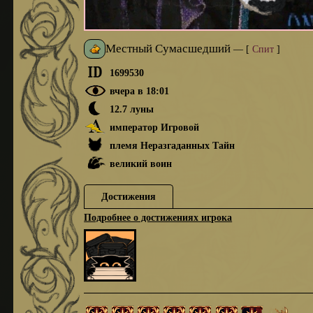
Местный Сумасшедший
—
[
Спит
]
1699530
вчера в 18:01
12.7 луны
император Игровой
племя Неразгаданных Тайн
великий воин
Достижения
Подробнее о достижениях игрока