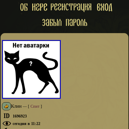
Клин
—
[
Спит
]
1696923
сегодня в 11:22