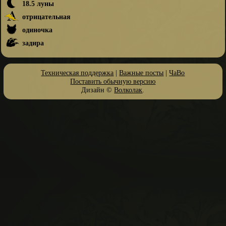
18.5 луны
отрицательная
одиночка
задира
Техническая поддержка
|
Важные посты
|
ЧаВо
Поставить обычную версию
Дизайн ©
Волколак
.